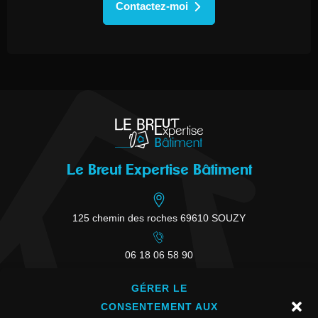
Contactez-moi
Le Breut Expertise Bâtiment
125 chemin des roches 69610 SOUZY
06 18 06 58 90
GÉRER LE
contact@lebreut-expertise.fr
CONSENTEMENT AUX