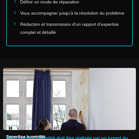
Définir un mode de réparation
Vous accompagner jusqu’à la résolution du problème
Rédaction et transmission d’un rapport d’expertise
complet et détaillé
Expertise humidité
Une expertise humidité doit être réalisée par un expert du