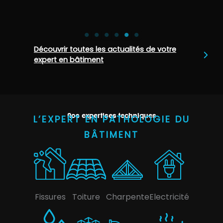
Découvrir toutes les actualités de votre
expert en bâtiment
Nos expertises techniques
L’EXPERT EN PATHOLOGIE DU
BÂTIMENT
Fissures
Toiture
Charpente
Electricité