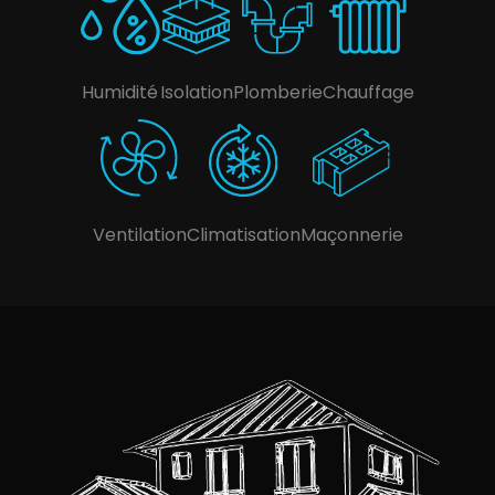
Humidité
Isolation
Plomberie
Chauffage
Ventilation
Climatisation
Maçonnerie