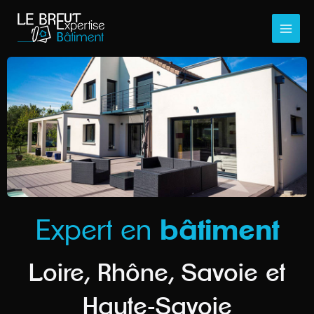
Aller
au
contenu
Expert en
bâtiment
Loire, Rhône, Savoie et
Haute-Savoie